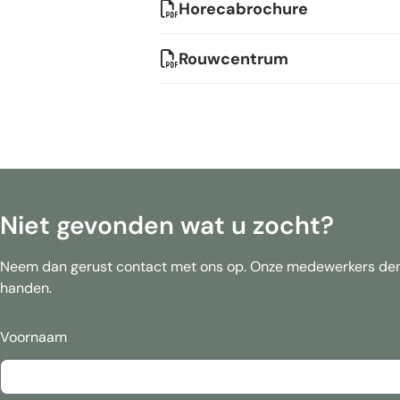
Horecabrochure
Rouwcentrum
Niet gevonden wat u zocht?
Neem dan gerust contact met ons op. Onze medewerkers den
handen.
Voornaam