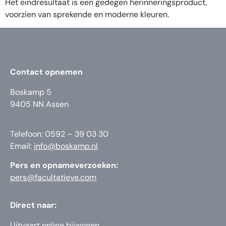
Het eindresultaat is een gedegen herinneringsproduct,
voorzien van sprekende en moderne kleuren.
Contact opnemen
Boskamp 5
9405 NN Assen
Telefoon: 0592 – 39 03 30
Email:
info@boskamp.nl
Pers en opnameverzoeken:
pers@facultatieve.com
Direct naar:
Uitvaart online bijwonen