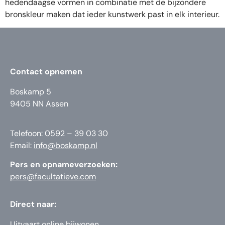
hedendaagse vormen in combinatie met de bijzondere
bronskleur maken dat ieder kunstwerk past in elk interieur.
Contact opnemen
Boskamp 5
9405 NN Assen
Telefoon: 0592 – 39 03 30
Email:
info@boskamp.nl
Pers en opnameverzoeken:
pers@facultatieve.com
Direct naar:
Uitvaart online bijwonen