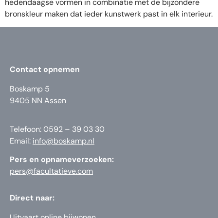
hedendaagse vormen in combinatie met de bijzondere
bronskleur maken dat ieder kunstwerk past in elk interieur.
Contact opnemen
Boskamp 5
9405 NN Assen
Telefoon: 0592 – 39 03 30
Email:
info@boskamp.nl
Pers en opnameverzoeken:
pers@facultatieve.com
Direct naar:
Uitvaart online bijwonen