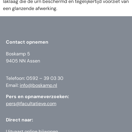
laklaag die de urn beschermd en tegelijkertijd voorziet van
een glanzende afwerking.
Contact opnemen
Boskamp 5
9405 NN Assen
Telefoon: 0592 – 39 03 30
Email:
info@boskamp.nl
Pers en opnameverzoeken:
pers@facultatieve.com
Direct naar:
Uitvaart online bijwonen