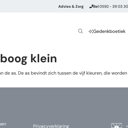
Advies & Zorg
Bel
0592 - 39 03 3
Gedenkboetiek
boog klein
an de as. De as bevindt zich tussen de vijf kleuren, die worde
nen
Privacyverklaring