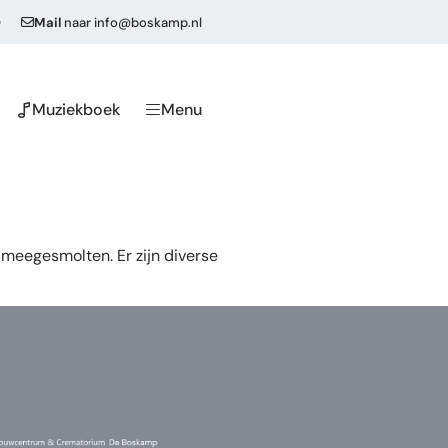
0
Mail
naar
info@boskamp.nl
Muziekboek
Menu
n meegesmolten. Er zijn diverse