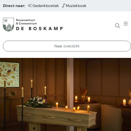
Direct naar:
Gedenkboetiek
Muziekboek
Naar overzicht